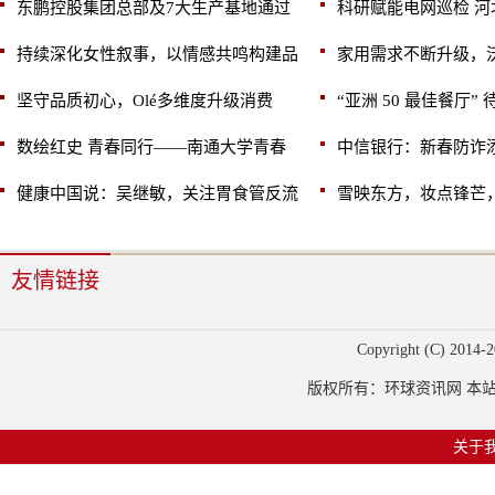
东鹏控股集团总部及7大生产基地通过
科研赋能电网巡检 
持续深化女性叙事，以情感共鸣构建品
家用需求不断升级，沃
坚守品质初心，Olé多维度升级消费
“亚洲 50 最佳餐厅”
数绘红史 青春同行——南通大学青春
中信银行：新春防诈添
健康中国说：吴继敏，关注胃食管反流
雪映东方，妆点锋芒
友情链接
Copyright (C) 2014-
2
版权所有：环球资讯网 本站部
关于