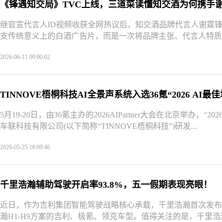
《锋遇知交局》TVC上线，三道菜读懂知交酒为何携手
继官宣代言人ID视频收获全网热议后，知交酒品牌代言人谢霆
支传统意义上的白酒广告片，而是一次将品牌主张、代言人特质与
2026-06-11 09:00:02
TINNOVE梧桐科技AI全景声系统入选36氪“2026 AI
5月19-20日，由36氪主办的2026AIPartner大会在北京举办
车联科技有限公司(以下简称“TINNOVE梧桐科技”)研发...
2026-05-25 18:09:46
千里浩瀚辅助驾驶开启率93.8%，五一假期表现亮眼！
近日，作为吉利集团智能驾驶战略核心承载，千里浩瀚首次发布
瀚H1-H9方案的吉利、极氪、领克车型。值得关注的是，千里浩瀚一