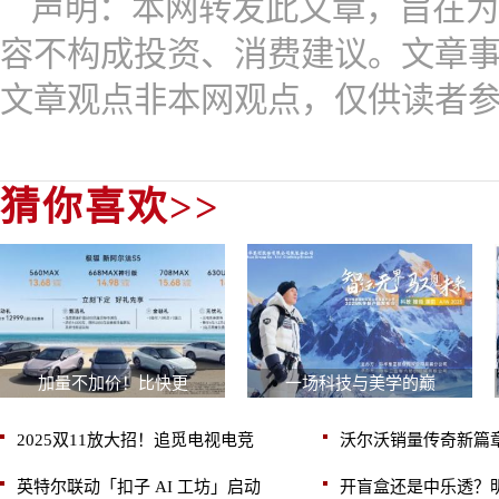
声明：本网转发此文章，旨在为
容不构成投资、消费建议。文章
文章观点非本网观点，仅供读者
猜你喜欢>>
加量不加价！比快更
一场科技与美学的巅
2025双11放大招！追觅电视电竞
沃尔沃销量传奇新篇章
英特尔联动「扣子 AI 工坊」启动
开盲盒还是中乐透？