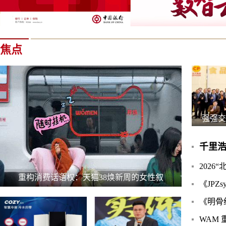
焦点
强强交
千里浩
202
重构消费话语权：天猫38焕新周的女性叙
《JPZ
《明骨
WAM 