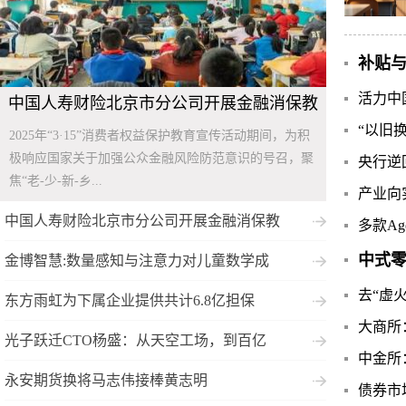
补贴
活力中
中国人寿财险北京市分公司开展金融消保教
“以旧换
2025年“3·15”消费者权益保护教育宣传活动期间，为积
极响应国家关于加强公众金融风险防范意识的号召，聚
央行逆
焦“老-少-新-乡...
产业向
中国人寿财险北京市分公司开展金融消保教
多款Ag
中式
金博智慧:数量感知与注意力对儿童数学成
去“虚
东方雨虹为下属企业提供共计6.8亿担保
大商所
光子跃迁CTO杨盛：从天空工场，到百亿
中金所
永安期货换将马志伟接棒黄志明
债券市