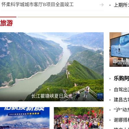
怀柔科学城城市客厅B项目全面竣工
上期所
旅游
中国智
乐购阿
自驾出
长江瞿塘峡夏日风光
建昌古
“沪”动
谢娜搭