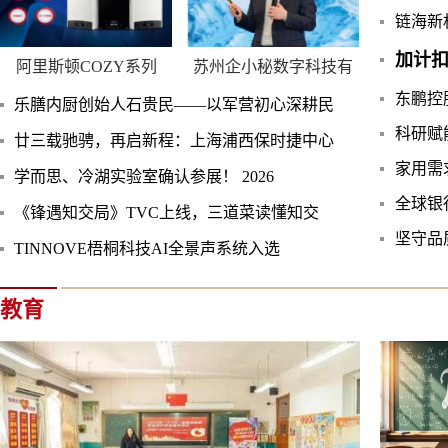
链海新
加计
阿里斯顿COZY系列
苏州企小秘数字科技有
东鹏控股
乐膳内厨创始人石贵民——以军营初心深耕民
科研赋
廿三载驰骋，再启新程：上海浦西保时捷中心
家用需
学而思、冷湖实验室确认参展！ 2026
全球银
《锋遇知交局》TVC上线，三道菜读懂知交
坚守品
TINNOVE梧桐科技AI全景声系统入选
教育