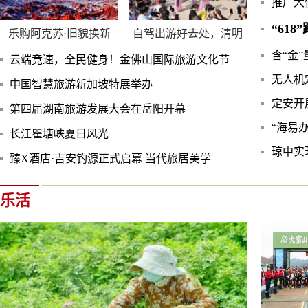
推广大
“61
乐购阿克苏·旧貌换新
自驾出游好去处，清明
含“金
云端竞速，全民健身！金佛山国际旅游文化节
无人机
中国智慧旅游新加坡特展举办
定安开
第四届湖南旅游发展大会在岳阳开幕
“海易
长江瞿塘峡夏日风光
琼中实
臻X酒店·吉安钓源正式启幕 当代旅居美学
乐活