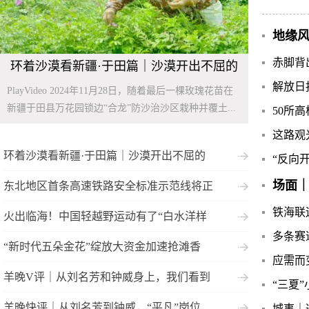
地缘
赤脚背
环着沙漠看新疆·于田篇｜沙漠开出不屈的
解放日
PlayVideo 2024年11月28日，随着最后一棵玫瑰花苗在
新疆于田县万花园锁边“合龙”防沙治沙区栽种并覆土...
50所
这路观
环着沙漠看新疆·于田篇｜沙漠开出不屈的
“反向
场面｜
东北地区首条高速铁路安全标准示范线将正
铁海联
火出临海！中国轻越野运动有了“白水洋样
多条赛
“新时代五朵金花”绽放大资金加速抢滩香
应需而
羊晚V评｜从刘名芳和钟威身上，我们看到
“三夏
羊晚快评｜从刘名芳到钟威，“平凡”岗位
城事｜